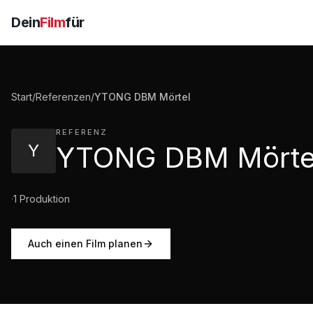
Dein
Film
für
Start
/
Referenzen
/
YTONG DBM Mörtel
REFERENZ
Y
YTONG DBM Mörte
·
1
Produktion
Auch einen Film planen