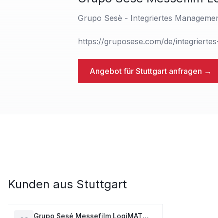
Grupo Sesè - Integriertes Managemen
https://gruposese.com/de/integriert
Angebot für
Stuttgart
anfragen →
Kunden aus
Stuttgart
Grupo Sesé Messefilm LogiMAT