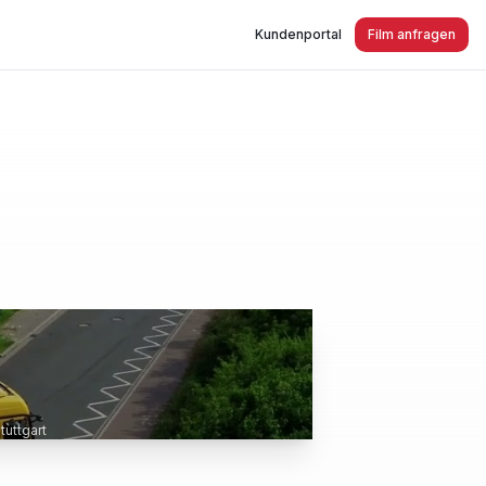
Kundenportal
Film anfragen
uttgart