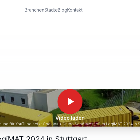
Branchen
Städte
Blog
Kontakt
Video laden
igung für YouTube setzt Cookies •
Grupo Sesé Messefilm LogiMAT 2024 in St
giMAT 2024 in Stuttgart