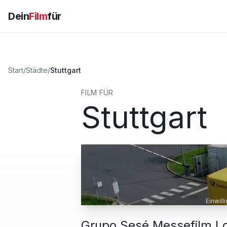
Dein
Film
für
Start
/
Städte
/
Stuttgart
FILM FÜR
Stuttgart
Einwill
Grupo Sesé Messefilm Lo