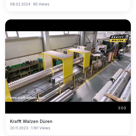
08.02.2024
·
65
Views
3:03
Krafft Walzen Düren
20.11.2023
·
1.191
Views