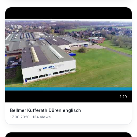
2:29
Bellmer Kufferath Düren englisch
17.08.2020
·
134
Views