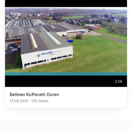
2:29
Bellmer Kufferath Düren
17.08.2020
·
175
Views