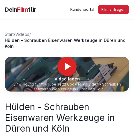
Dein
Film
für
Kundenportal
Film anfragen
Start
/
Videos
/
Hülden - Schrauben Eisenwaren Werkzeuge in Düren und
Köln
Video laden
Einwilligung für YouTube setzt Cookies •
Hülden - Schrauben
Eisenwaren Werkzeuge in Düren und Köln
Hülden - Schrauben
Eisenwaren Werkzeuge in
Düren und Köln