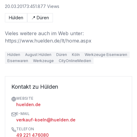
20.03.2017
3:45
1.877
Views
Hülden
📍
Düren
Vieles weitere auch im Web unter: 
https://www.huelden.de/lt/home.aspx
Hülden
August Hülden
Düren
Köln
Werkzeuge Eisenwaren
Eisenwaren
Werkzeuge
CityOnlineMedien
Kontakt zu Hülden
WEBSITE
huelden.de
E-MAIL
verkauf-koeln@huelden.de
TELEFON
49 221 476080