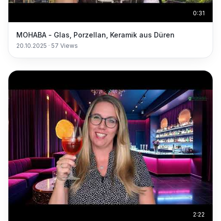
0:31
MOHABA - Glas, Porzellan, Keramik aus Düren
20.10.2025
·
57
Views
2:22