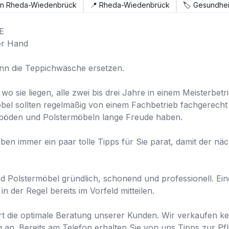
in Rheda-Wiedenbrück
📍
Rheda-Wiedenbrück
🏷️
Gesundhei


er Hand

nn die Teppichwäsche ersetzen.

wo sie liegen, alle zwei bis drei Jahre in einem Meisterbe
l sollten regelmäßig von einem Fachbetrieb fachgerecht g
böden und Polstermöbeln lange Freude haben.

en immer ein paar tolle Tipps für Sie parat, damit der näc
d Polstermöbel gründlich, schonend und professionell. Eine
 der Regel bereits im Vorfeld mitteilen.

t die optimale Beratung unserer Kunden. Wir verkaufen kei
g an. Bereits am Telefon erhalten Sie von uns Tipps zur Pf