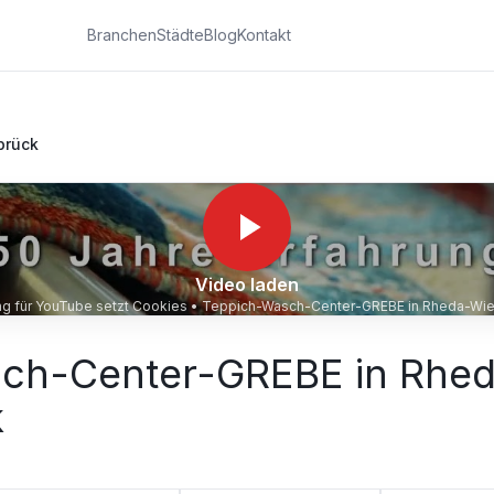
Branchen
Städte
Blog
Kontakt
brück
Video laden
ung für YouTube setzt Cookies •
Teppich-Wasch-Center-GREBE in Rheda-Wi
ch-Center-GREBE in Rhe
k