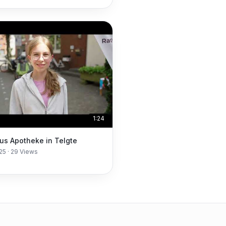
1:24
us Apotheke in Telgte
025
·
29
Views