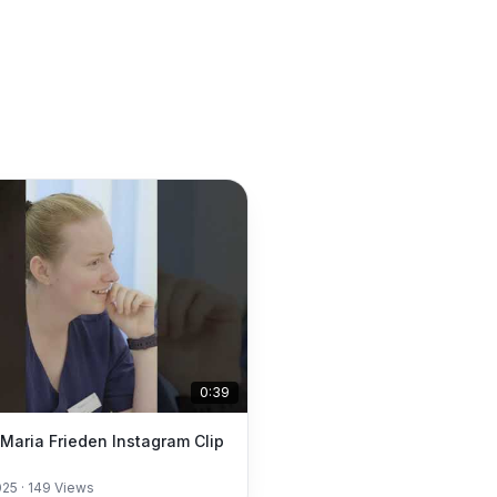
0:39
k Maria Frieden Instagram Clip
025
·
149
Views