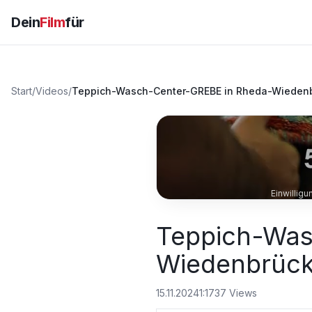
Dein
Film
für
Start
/
Videos
/
Teppich-Wasch-Center-GREBE in Rheda-Wieden
Einwillig
Teppich-Was
Wiedenbrüc
15.11.2024
1:17
37
Views