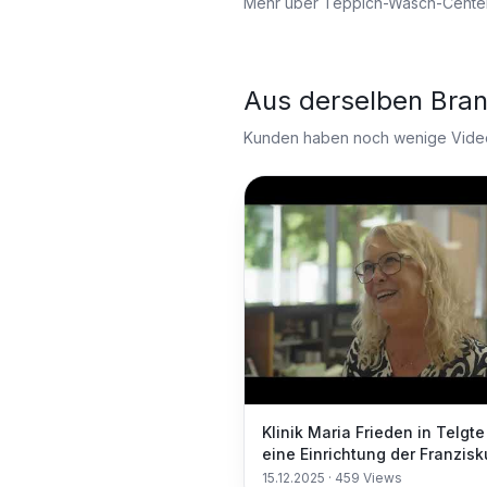
Mehr über
Teppich-Wasch-Cente
Aus derselben Bra
Kunden haben noch wenige Videos
Klinik Maria Frieden in Telgte
eine Einrichtung der Franzisk
Stiftung. Herzlich willkommen
15.12.2025
·
459
Views