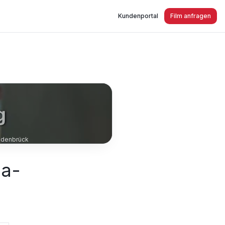
Kundenportal
Film anfragen
edenbrück
da-