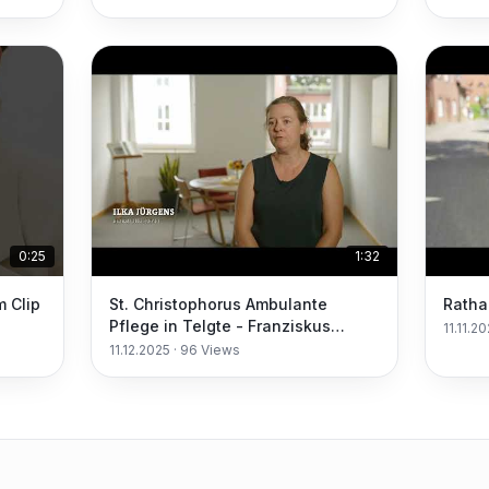
0:25
1:32
m Clip
St. Christophorus Ambulante
Ratha
Pflege in Telgte - Franziskus
11.11.2
Stiftung
11.12.2025
·
96
Views