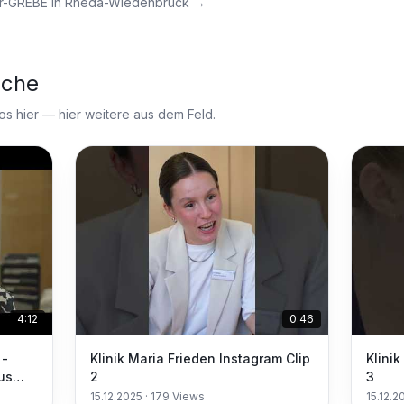
r-GREBE in Rheda-Wiedenbrück
→
nche
 hier — hier weitere aus dem Feld.
4:12
0:46
 -
Klinik Maria Frieden Instagram Clip
Klini
us
2
3
!
15.12.2025
·
179
Views
15.12.2