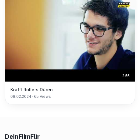
2:55
Krafft Rollers Düren
08.02.2024
·
65
Views
DeinFilmFür