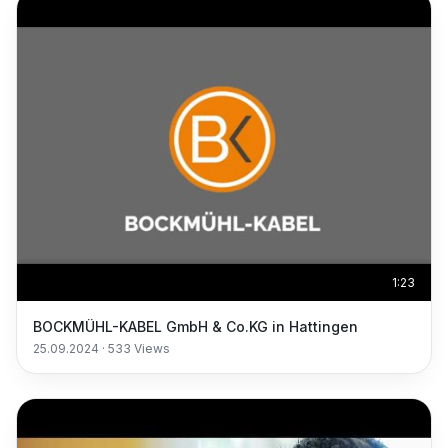
1:23
BOCKMÜHL-KABEL GmbH & Co.KG in Hattingen
25.09.2024
·
533
Views