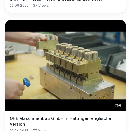
22.09.2025
·
137
Views
1:56
OHE Maschinenbau GmbH in Hattingen englische
Version
14.04.2025
·
177
Views