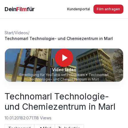
Dein
Film
für
Kundenportal
Film anfragen
Start
/
Videos
/
Technomarl Technologie- und Chemiezentrum in Marl
Video laden
Einwilligung für YouTube setzt Cookies •
Technomarl
Technologie- und Chemiezentrum in Marl
Technomarl Technologie-
und Chemiezentrum in Marl
10.01.2018
2:07
1.118
Views