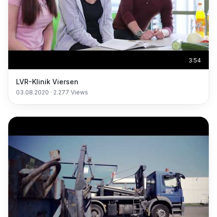
3:54
LVR-Klinik Viersen
03.08.2020
·
2.277
Views