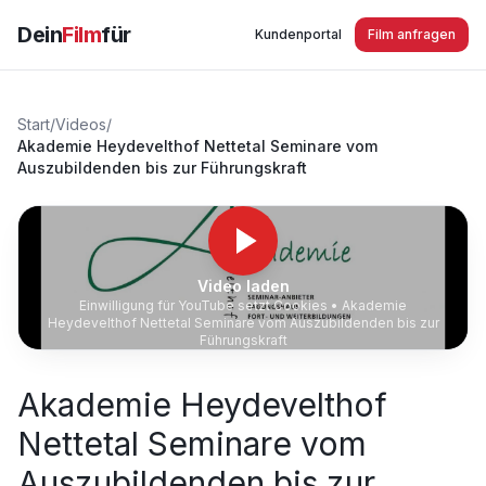
Dein
Film
für
Kundenportal
Film anfragen
Start
/
Videos
/
Akademie Heydevelthof Nettetal Seminare vom
Auszubildenden bis zur Führungskraft
Video laden
Einwilligung für YouTube setzt Cookies •
Akademie
Heydevelthof Nettetal Seminare vom Auszubildenden bis zur
Führungskraft
Akademie Heydevelthof
Nettetal Seminare vom
Auszubildenden bis zur