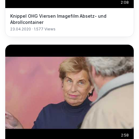
2:08
Knippel OHG Viersen Imagefilm Absetz- und
Abrollcontainer
23.04.2020
·
1.577
Views
2:58