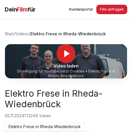
Dein
Film
für
Kundenportal
Film anfragen
Start
/
Videos
/
Elektro Frese in Rheda-Wiedenbrück
Video laden
Einwilligung für YouTube setzt Cookies •
Elektro Frese in
Rheda-Wiedenbrück
Elektro Frese in Rheda-
Wiedenbrück
05.11.2024
1:13
249
Views
Elektro Frese in Rheda-Wiedenbrück