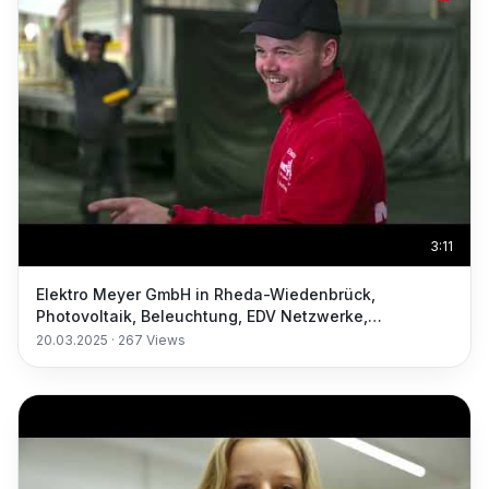
3:11
Elektro Meyer GmbH in Rheda-Wiedenbrück,
Photovoltaik, Beleuchtung, EDV Netzwerke,
Elektrogeräte
20.03.2025
·
267
Views