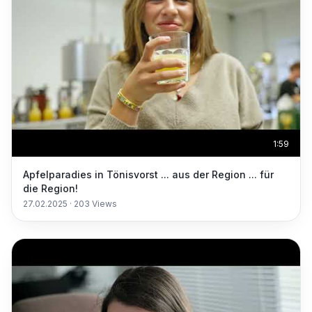
1:59
Apfelparadies in Tönisvorst ... aus der Region ... für
die Region!
27.02.2025
·
203
Views