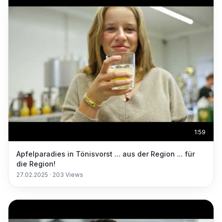
1:59
Apfelparadies in Tönisvorst ... aus der Region ... für
die Region!
27.02.2025
·
203
Views