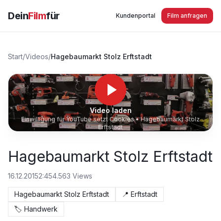
Dein
Film
für
Kundenportal
Film anfragen
Start
/
Videos
/
Hagebaumarkt Stolz Erftstadt
Video laden
Einwilligung für YouTube setzt Cookies •
Hagebaumarkt Stolz
Erftstadt
Hagebaumarkt Stolz Erftstadt
16.12.2015
2:45
4.563
Views
Hagebaumarkt Stolz Erftstadt
📍
Erftstadt
🏷️
Handwerk