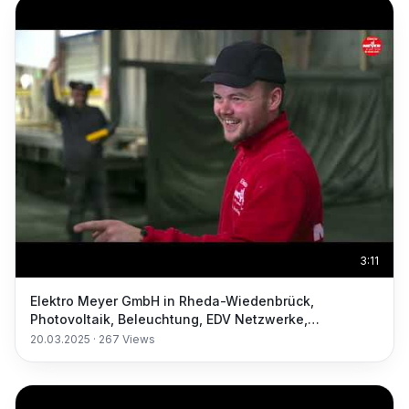
3:11
Elektro Meyer GmbH in Rheda-Wiedenbrück,
Photovoltaik, Beleuchtung, EDV Netzwerke,
Elektrogeräte
20.03.2025
·
267
Views