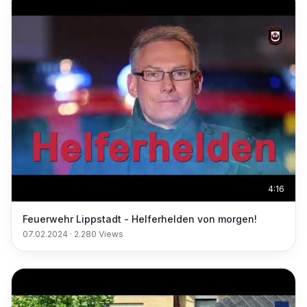
4:16
Feuerwehr Lippstadt - Helferhelden von morgen!
07.02.2024
·
2.280
Views