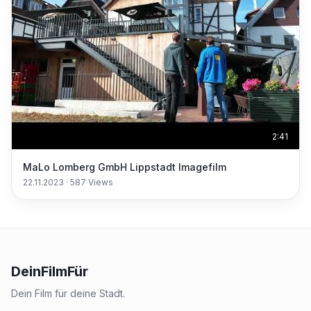
2:41
MaLo Lomberg GmbH Lippstadt Imagefilm
22.11.2023
·
587
Views
DeinFilmFür
Dein Film für deine Stadt.