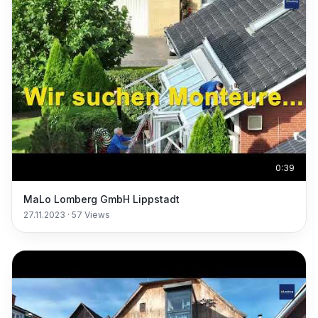
0:39
MaLo Lomberg GmbH Lippstadt
27.11.2023
·
57
Views