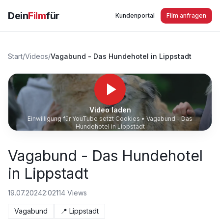
Dein
Film
für
Kundenportal
Film anfragen
Start
/
Videos
/
Vagabund - Das Hundehotel in Lippstadt
Video laden
Einwilligung für YouTube setzt Cookies •
Vagabund - Das
Hundehotel in Lippstadt
Vagabund - Das Hundehotel
in Lippstadt
19.07.2024
2:02
114
Views
Vagabund
📍
Lippstadt