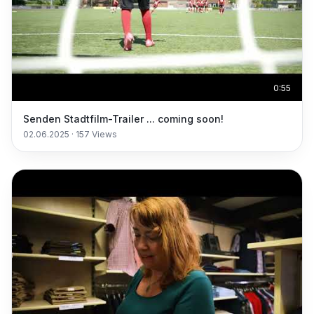
0:55
Senden Stadtfilm-Trailer ... coming soon!
02.06.2025
·
157
Views