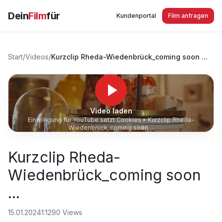
Dein
Film
für
Kundenportal
Film anfragen
Start
/
Videos
/
Kurzclip Rheda-Wiedenbrück_coming soon ...
Video laden
Einwilligung für YouTube setzt Cookies •
Kurzclip Rheda-
Wiedenbrück_coming soon ...
Kurzclip Rheda-
Wiedenbrück_coming soon
...
15.01.2024
1:12
90
Views