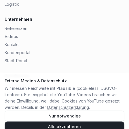
Logistik
Unternehmen
Referenzen
Videos
Kontakt
Kundenportal
Stadt-Portal
Rechtliches
Externe Medien & Datenschutz
Impressum
Wir messen Reichweite mit
Plausible
(cookieless, DSGVO-
Datenschutz
konform). Für eingebettete
YouTube-Videos
brauchen wir
AGB
deine Einwilligung, weil dabei Cookies von YouTube gesetzt
werden. Details in der
Datenschutzerklärung
.
Nur notwendige
Alle akzeptieren
©
2026
City Online Medien OHG
. Alle Rechte vorbehalten.