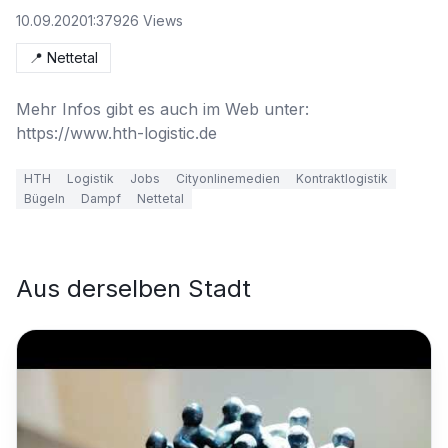
10.09.2020
1:37
926
Views
📍
Nettetal
Mehr Infos gibt es auch im Web unter: 
https://www.hth-logistic.de
HTH
Logistik
Jobs
Cityonlinemedien
Kontraktlogistik
Bügeln
Dampf
Nettetal
Aus derselben Stadt