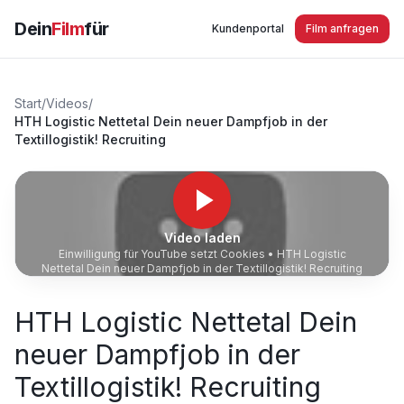
Dein
Film
für
Kundenportal
Film anfragen
Start
/
Videos
/
HTH Logistic Nettetal Dein neuer Dampfjob in der
Textillogistik! Recruiting
Video laden
Einwilligung für YouTube setzt Cookies •
HTH Logistic
Nettetal Dein neuer Dampfjob in der Textillogistik! Recruiting
HTH Logistic Nettetal Dein
neuer Dampfjob in der
Textillogistik! Recruiting