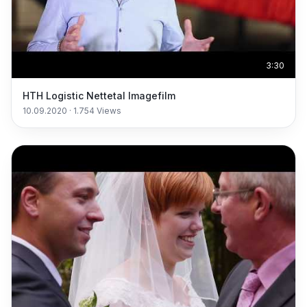
3:30
HTH Logistic Nettetal Imagefilm
10.09.2020
·
1.754
Views