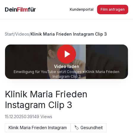
Dein
Film
für
Kundenportal
Film anfragen
Start
/
Videos
/
Klinik Maria Frieden Instagram Clip 3
Video laden
Einwilligung für YouTube setzt Cookies •
Klinik Maria Frieden
Instagram Clip 3
Klinik Maria Frieden
Instagram Clip 3
15.12.2025
0:39
149
Views
Klinik Maria Frieden Instagram
🏷️
Gesundheit