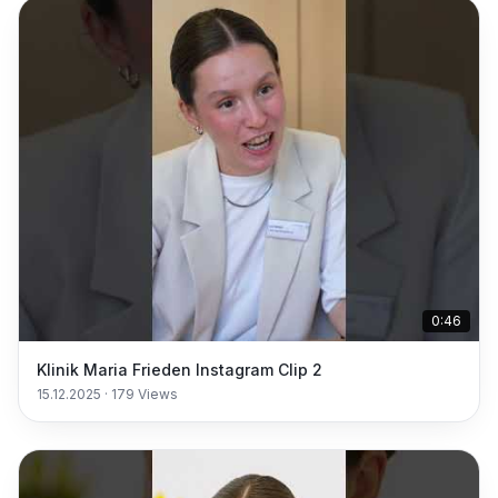
0:46
Klinik Maria Frieden Instagram Clip 2
15.12.2025
·
179
Views