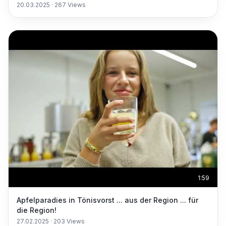
Elektrogeräte
20.03.2025
·
267
Views
1:59
Apfelparadies in Tönisvorst ... aus der Region ... für
die Region!
27.02.2025
·
203
Views