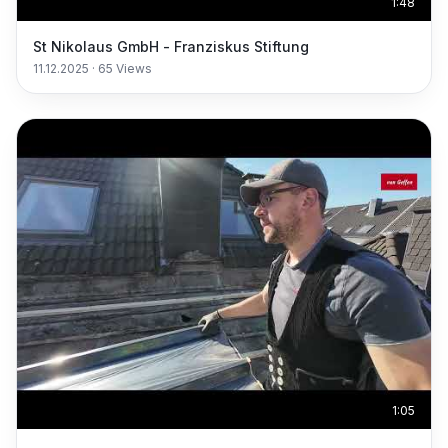
1:48
St Nikolaus GmbH - Franziskus Stiftung
11.12.2025
·
65
Views
1:05