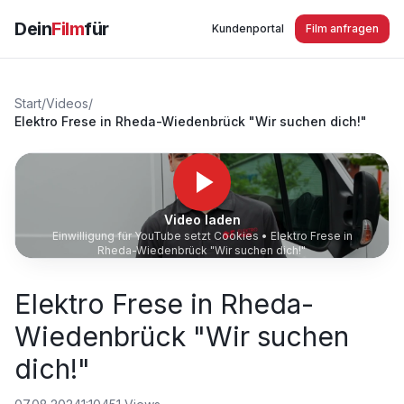
Dein
Film
für
Kundenportal
Film anfragen
Start
/
Videos
/
Elektro Frese in Rheda-Wiedenbrück "Wir suchen dich!"
Video laden
Einwilligung für YouTube setzt Cookies •
Elektro Frese in
Rheda-Wiedenbrück "Wir suchen dich!"
Elektro Frese in Rheda-
Wiedenbrück "Wir suchen
dich!"