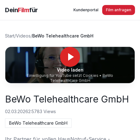
Dein
Film
für
Kundenportal
Film anfragen
Start
/
Videos
/
BeWo Telehealthcare GmbH
Video laden
Einwilligung für YouTube setzt Cookies •
BeWo
Telehealthcare GmbH
BeWo Telehealthcare GmbH
02.03.2026
2:57
83
Views
BeWo Telehealthcare GmbH
Ihr Partner für vollen HausNotruf-Service - 
