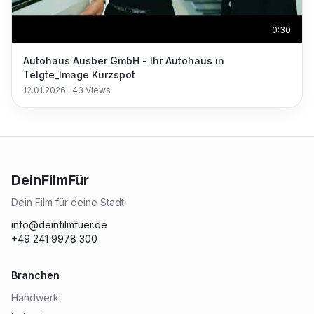
0:30
Autohaus Ausber GmbH - Ihr Autohaus in
Telgte_Image Kurzspot
12.01.2026
·
43
Views
DeinFilmFür
Dein Film für deine Stadt.
info@deinfilmfuer.de
+49 241 9978 300
Branchen
Handwerk