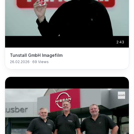
2:43
Tunstall GmbH Imagefilm
26.02.2026
·
69
Views