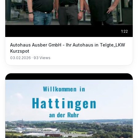
1:22
Autohaus Ausber GmbH - Ihr Autohaus in Telgte_LKW
Kurzspot
03.02.2026
·
93
Views