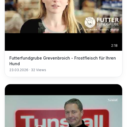
2:18
Futterfundgrube Grevenbroich - Frostfleisch für Ihren
Hund
23.03.2026
·
32
Views