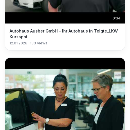
0:34
Autohaus Ausber GmbH - Ihr Autohaus in Telgte_LKW
Kurzspot
12.01.2026
·
133
Views