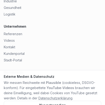
Industrie
Gesundheit
Logistik
Unternehmen
Referenzen
Videos
Kontakt
Kundenportal
Stadt-Portal
Rechtliches
Externe Medien & Datenschutz
Impressum
Wir messen Reichweite mit
Plausible
(cookieless, DSGVO-
Datenschutz
konform). Für eingebettete
YouTube-Videos
brauchen wir
AGB
deine Einwilligung, weil dabei Cookies von YouTube gesetzt
werden. Details in der
Datenschutzerklärung
.