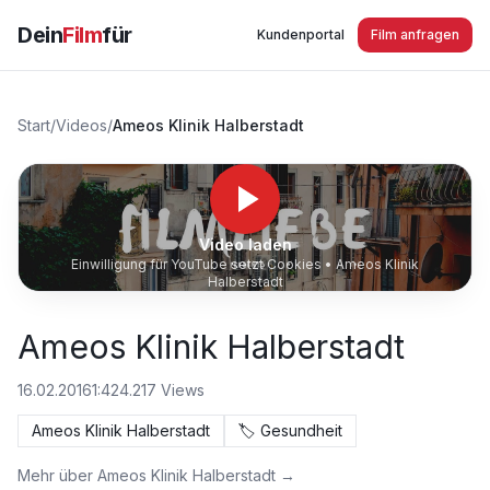
Dein
Film
für
Kundenportal
Film anfragen
Start
/
Videos
/
Ameos Klinik Halberstadt
Video laden
Einwilligung für YouTube setzt Cookies •
Ameos Klinik
Halberstadt
Ameos Klinik Halberstadt
16.02.2016
1:42
4.217
Views
Ameos Klinik Halberstadt
🏷️
Gesundheit
Mehr über
Ameos Klinik Halberstadt
→