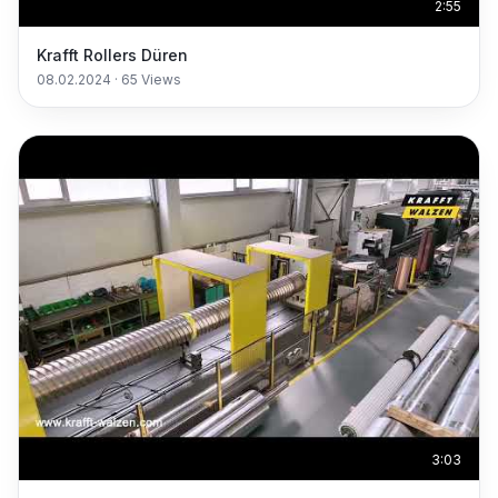
2:55
Krafft Rollers Düren
08.02.2024
·
65
Views
3:03