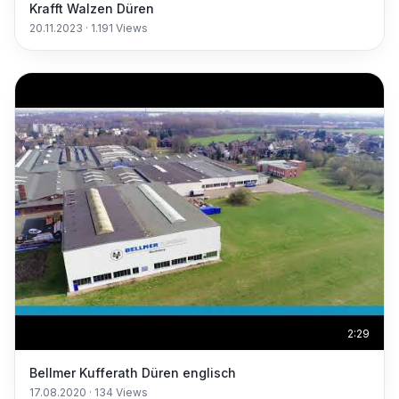
Krafft Walzen Düren
20.11.2023
·
1.191
Views
2:29
Bellmer Kufferath Düren englisch
17.08.2020
·
134
Views