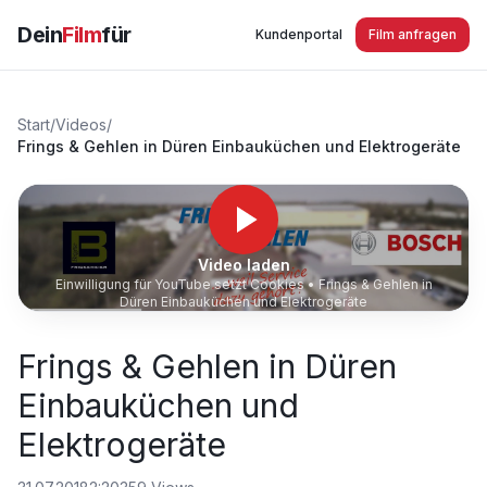
Dein
Film
für
Kundenportal
Film anfragen
Start
/
Videos
/
Frings & Gehlen in Düren Einbauküchen und Elektrogeräte
Video laden
Einwilligung für YouTube setzt Cookies •
Frings & Gehlen in
Düren Einbauküchen und Elektrogeräte
Frings & Gehlen in Düren
Einbauküchen und
Elektrogeräte