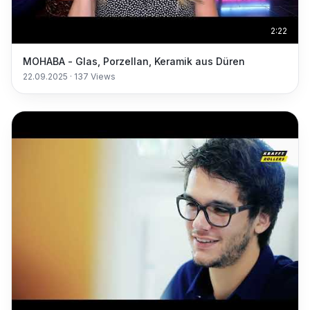
2:22
MOHABA - Glas, Porzellan, Keramik aus Düren
22.09.2025
·
137
Views