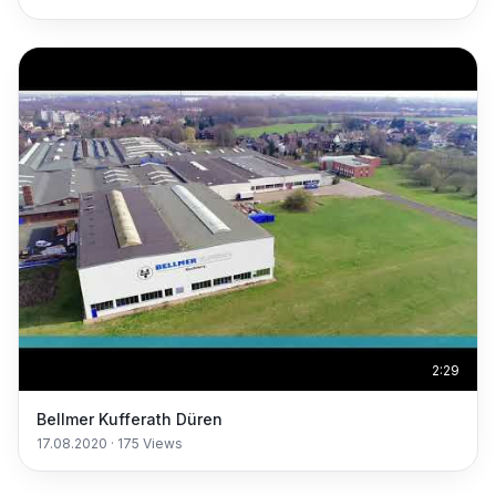
2:29
Bellmer Kufferath Düren
17.08.2020
·
175
Views