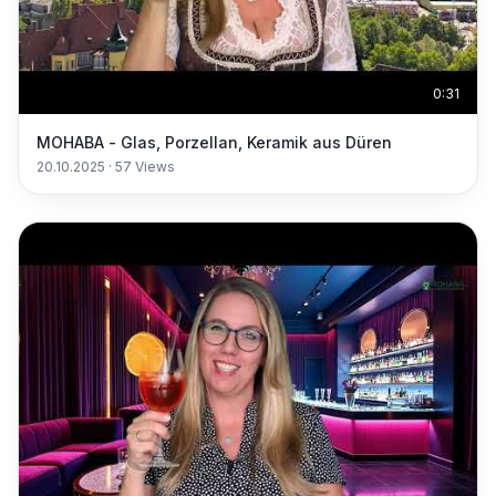
0:31
MOHABA - Glas, Porzellan, Keramik aus Düren
20.10.2025
·
57
Views