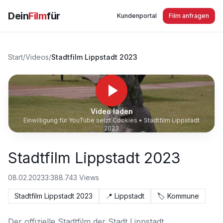
Dein
Film
für
Kundenportal
Film anfragen
Start
/
Videos
/
Stadtfilm Lippstadt 2023
Video laden
Einwilligung für YouTube setzt Cookies •
Stadtfilm Lippstadt
2023
Stadtfilm Lippstadt 2023
08.02.2023
3:38
8.743
Views
Stadtfilm Lippstadt 2023
📍
Lippstadt
🏷️
Kommune
Der offizielle Stadtfilm der Stadt Lippstadt.