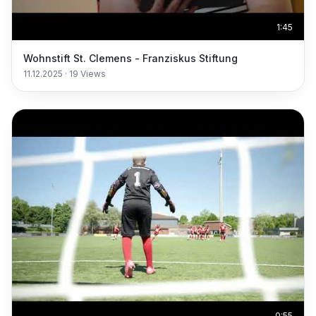
1:45
Wohnstift St. Clemens - Franziskus Stiftung
11.12.2025
·
19
Views
0:55