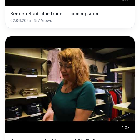
Senden Stadtfilm-Trailer ... coming soon!
02.06.2025
·
157
Views
1:07