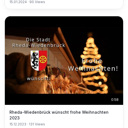
15.01.2024
·
90
Views
0:58
Rheda-Wiedenbrück wünscht frohe Weihnachten
2023
15.12.2023
·
131
Views