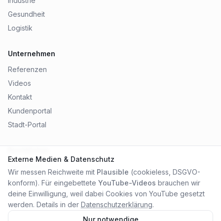
Industrie
Gesundheit
Logistik
Unternehmen
Referenzen
Videos
Kontakt
Kundenportal
Stadt-Portal
Rechtliches
Externe Medien & Datenschutz
Impressum
Wir messen Reichweite mit
Plausible
(cookieless, DSGVO-
Datenschutz
konform). Für eingebettete
YouTube-Videos
brauchen wir
AGB
deine Einwilligung, weil dabei Cookies von YouTube gesetzt
werden. Details in der
Datenschutzerklärung
.
Nur notwendige