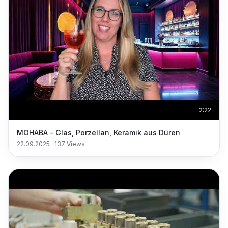
2:22
MOHABA - Glas, Porzellan, Keramik aus Düren
22.09.2025
·
137
Views