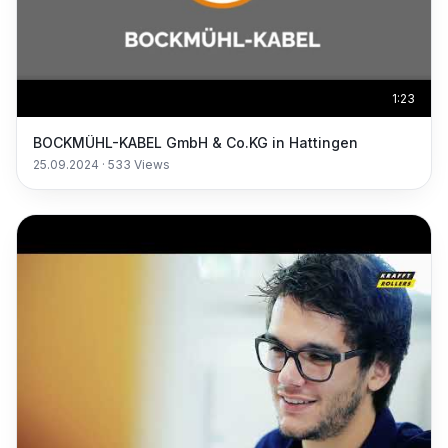
1:23
BOCKMÜHL-KABEL GmbH & Co.KG in Hattingen
25.09.2024
·
533
Views