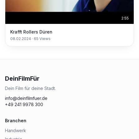
2:55
Krafft Rollers Düren
08.02.2024
·
65
Views
DeinFilmFür
Dein Film für deine Stadt.
info@deinfilmfuer.de
+49 241 9978 300
Branchen
Handwerk