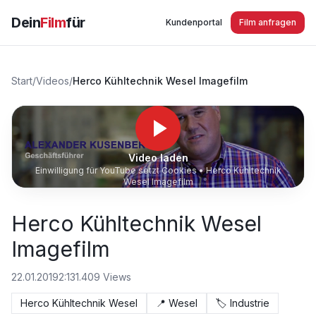
Dein
Film
für
Kundenportal
Film anfragen
Start
/
Videos
/
Herco Kühltechnik Wesel Imagefilm
Video laden
Einwilligung für YouTube setzt Cookies •
Herco Kühltechnik
Wesel Imagefilm
Herco Kühltechnik Wesel
Imagefilm
22.01.2019
2:13
1.409
Views
Herco Kühltechnik Wesel
📍
Wesel
🏷️
Industrie