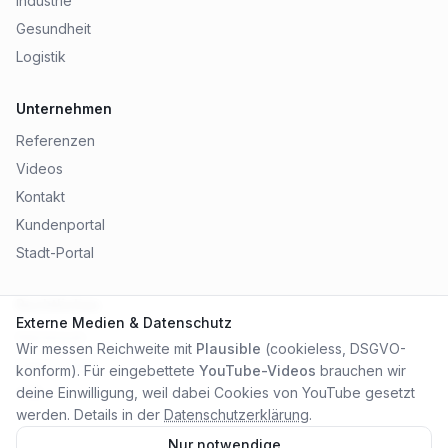
Industrie
Gesundheit
Logistik
Unternehmen
Referenzen
Videos
Kontakt
Kundenportal
Stadt-Portal
Rechtliches
Externe Medien & Datenschutz
Impressum
Wir messen Reichweite mit
Plausible
(cookieless, DSGVO-
Datenschutz
konform). Für eingebettete
YouTube-Videos
brauchen wir
AGB
deine Einwilligung, weil dabei Cookies von YouTube gesetzt
werden. Details in der
Datenschutzerklärung
.
Nur notwendige