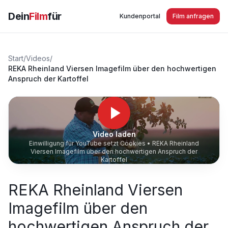
Dein
Film
für
Kundenportal
Film anfragen
Start
/
Videos
/
REKA Rheinland Viersen Imagefilm über den hochwertigen
Anspruch der Kartoffel
Video laden
Einwilligung für YouTube setzt Cookies •
REKA Rheinland
Viersen Imagefilm über den hochwertigen Anspruch der
Kartoffel
REKA Rheinland Viersen
Imagefilm über den
hochwertigen Anspruch der