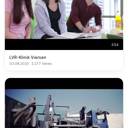
3:54
LVR-Klinik Viersen
03.08.2020
·
2.277
Views