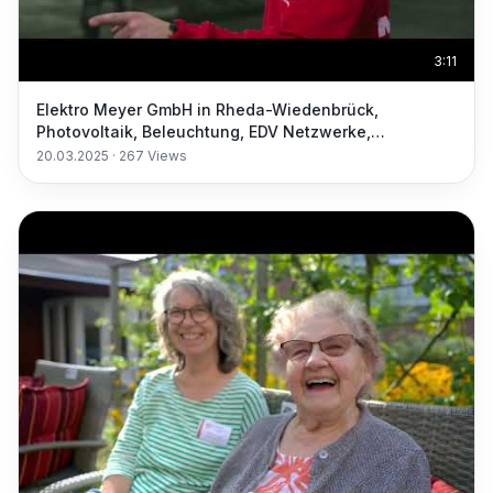
3:11
Elektro Meyer GmbH in Rheda-Wiedenbrück,
Photovoltaik, Beleuchtung, EDV Netzwerke,
Elektrogeräte
20.03.2025
·
267
Views