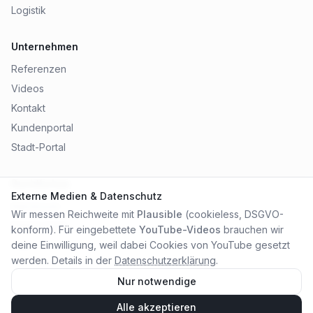
Logistik
Unternehmen
Referenzen
Videos
Kontakt
Kundenportal
Stadt-Portal
Rechtliches
Externe Medien & Datenschutz
Impressum
Wir messen Reichweite mit
Plausible
(cookieless, DSGVO-
Datenschutz
konform). Für eingebettete
YouTube-Videos
brauchen wir
AGB
deine Einwilligung, weil dabei Cookies von YouTube gesetzt
werden. Details in der
Datenschutzerklärung
.
Nur notwendige
Alle akzeptieren
©
2026
City Online Medien OHG
. Alle Rechte vorbehalten.