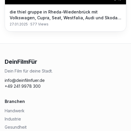
die thiel gruppe in Rheda-Wiedenbrück mit
Volkswagen, Cupra, Seat, Westfalia, Audi und Skoda
Service
27.01.2025
·
577
Views
DeinFilmFür
Dein Film für deine Stadt.
info@deinfilmfuer.de
+49 241 9978 300
Branchen
Handwerk
Industrie
Gesundheit