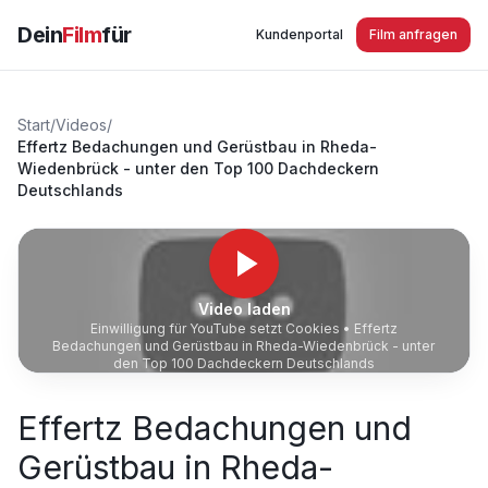
Dein
Film
für
Kundenportal
Film anfragen
Start
/
Videos
/
Effertz Bedachungen und Gerüstbau in Rheda-
Wiedenbrück - unter den Top 100 Dachdeckern
Deutschlands
Video laden
Einwilligung für YouTube setzt Cookies •
Effertz
Bedachungen und Gerüstbau in Rheda-Wiedenbrück - unter
den Top 100 Dachdeckern Deutschlands
Effertz Bedachungen und
Gerüstbau in Rheda-