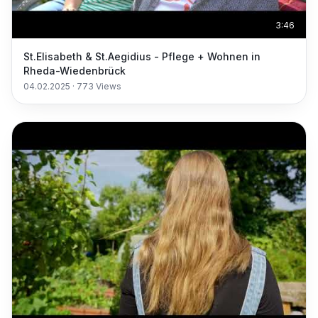
3:46
St.Elisabeth & St.Aegidius - Pflege + Wohnen in
Rheda-Wiedenbrück
04.02.2025
·
773
Views