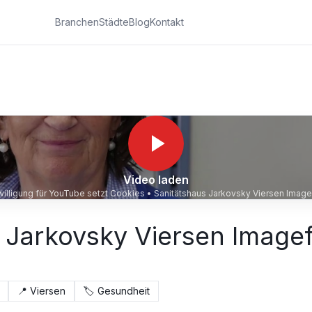
Branchen
Städte
Blog
Kontakt
Video laden
willigung für YouTube setzt Cookies •
Sanitätshaus Jarkovsky Viersen Image
 Jarkovsky Viersen Imagef
📍
Viersen
🏷️
Gesundheit