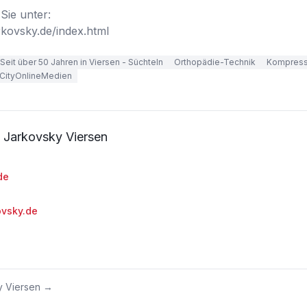
ie unter:

rkovsky.de/index.html
Seit über 50 Jahren in Viersen - Süchteln
Orthopädie-Technik
Kompress
CityOnlineMedien
s Jarkovsky Viersen
de
ovsky.de
y Viersen
→