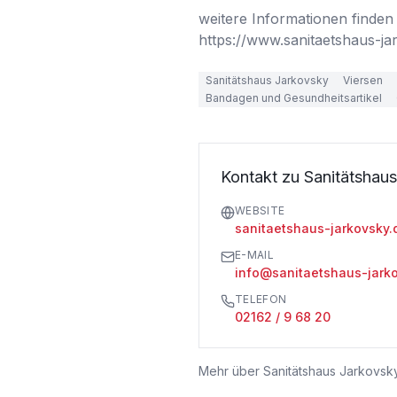
weitere Informationen finden S
https://www.sanitaetshaus-ja
Sanitätshaus Jarkovsky
Viersen
Bandagen und Gesundheitsartikel
Kontakt zu Sanitätshau
WEBSITE
sanitaetshaus-jarkovsky.
E-MAIL
info@sanitaetshaus-jark
TELEFON
02162 / 9 68 20
Mehr über
Sanitätshaus Jarkovsk