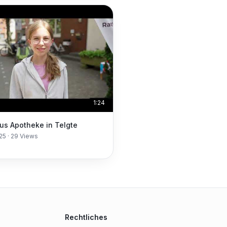
1:24
us Apotheke in Telgte
025
·
29
Views
Rechtliches