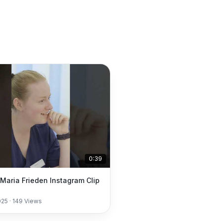
0:39
k Maria Frieden Instagram Clip
025
·
149
Views