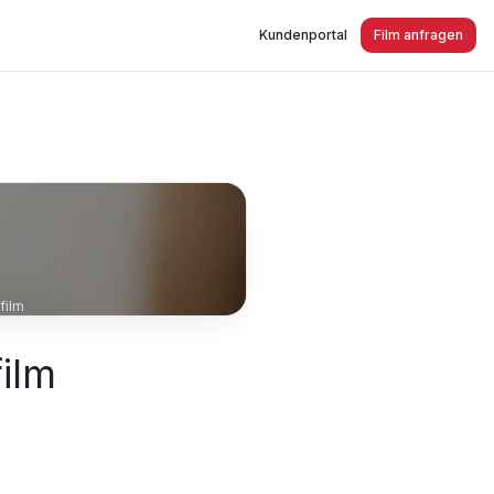
Kundenportal
Film anfragen
film
ilm