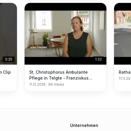
0:25
1:32
m Clip
St. Christophorus Ambulante
Ratha
Pflege in Telgte - Franziskus
11.11.2
Stiftung
11.12.2025
·
96
Views
Unternehmen