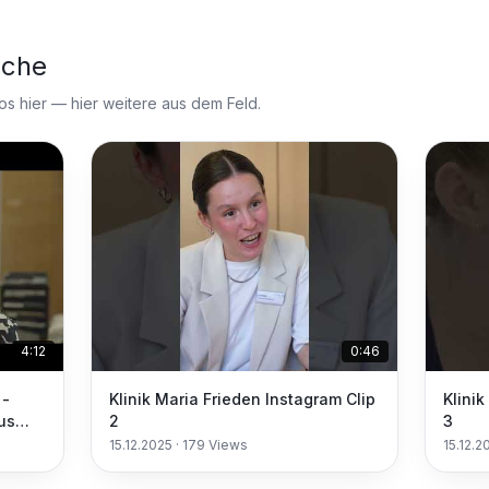
nche
 hier — hier weitere aus dem Feld.
4:12
0:46
 -
Klinik Maria Frieden Instagram Clip
Klini
us
2
3
!
15.12.2025
·
179
Views
15.12.2