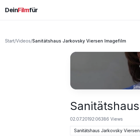
Dein
Film
für
Start
/
Videos
/
Sanitätshaus Jarkovsky Viersen Imagefilm
Ein
Sanitätshaus
02.07.2019
2:06
386
Views
Sanitätshaus Jarkovsky Viersen