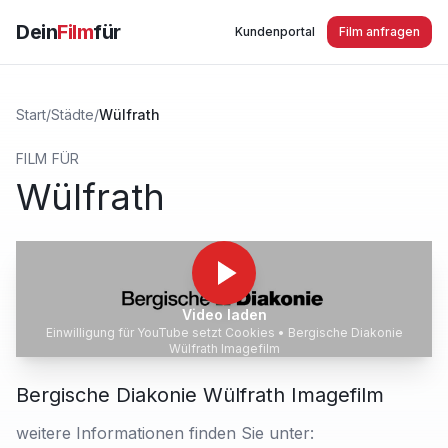
Dein
Film
für
Kundenportal
Film anfragen
Start
/
Städte
/
Wülfrath
FILM FÜR
Wülfrath
Video laden
Einwilligung für YouTube setzt Cookies •
Bergische Diakonie
Wülfrath Imagefilm
Bergische Diakonie Wülfrath Imagefilm
weitere Informationen finden Sie unter: