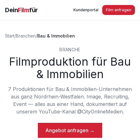
Dein
Film
für
Kundenportal
Film anfragen
Start
/
Branchen
/
Bau & Immobilien
BRANCHE
Filmproduktion für
Bau
& Immobilien
7
Produktionen
für
Bau & Immobilien
-Unternehmen
aus ganz Nordrhein-Westfalen. Image, Recruiting,
Event — alles aus einer Hand, dokumentiert auf
unserem YouTube-Kanal @CityOnlineMedien.
Angebot anfragen →