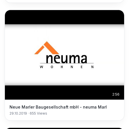
2:56
Neue Marler Baugesellschaft mbH - neuma Marl
29.10.2019
·
655
Views