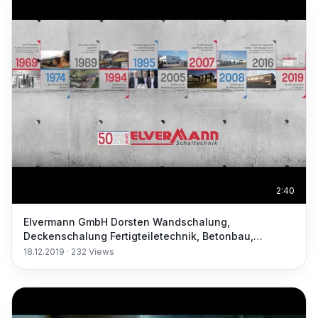
2:40
Elvermann GmbH Dorsten Wandschalung,
Deckenschalung Fertigteiletechnik, Betonbau,
Schaltechnik
18.12.2019
·
232
Views