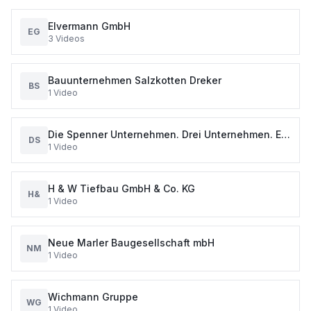
Elvermann GmbH
EG
3
Videos
Bauunternehmen Salzkotten Dreker
BS
1
Video
Die Spenner Unternehmen. Drei Unternehmen. Ein
DS
1
Video
Auftritt. Eine Gruppe.
H & W Tiefbau GmbH & Co. KG
H&
1
Video
Neue Marler Baugesellschaft mbH
NM
1
Video
Wichmann Gruppe
WG
1
Video