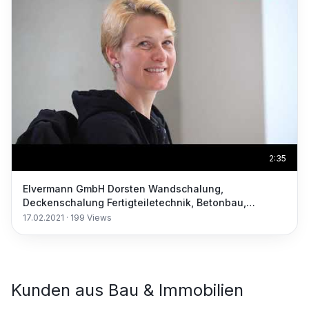
2:35
Elvermann GmbH Dorsten Wandschalung,
Deckenschalung Fertigteiletechnik, Betonbau,
Schaltechnik
17.02.2021
·
199
Views
Kunden aus
Bau & Immobilien