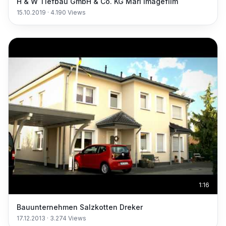
H & W Tiefbau GmbH & Co. KG Marl Imagefilm
15.10.2019
·
4.190
Views
1:16
Bauunternehmen Salzkotten Dreker
17.12.2013
·
3.274
Views