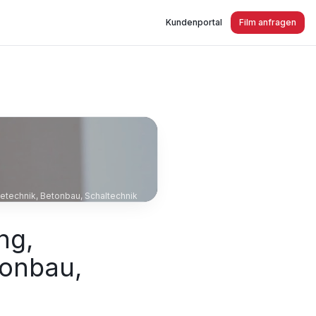
Kundenportal
Film anfragen
technik, Betonbau, Schaltechnik
ng,
tonbau,