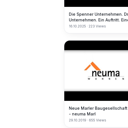
Die Spenner Unternehmen. Dr
Unternehmen. Ein Auftritt. Ein
Gruppe.
16.10.2025
·
223
Views
Neue Marler Baugesellschaf
- neuma Marl
29.10.2019
·
655
Views