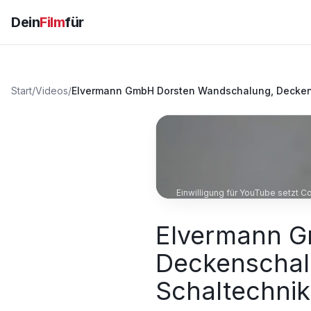
Dein
Film
für
Start
/
Videos
/
Elvermann GmbH Dorsten Wandschalung, Deckensc
Einwilligung für YouTube setzt C
Elvermann G
Deckenschalu
Schaltechnik