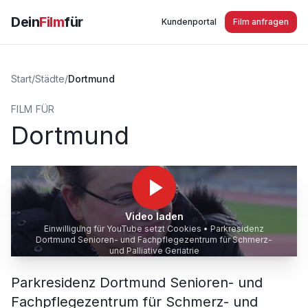
Dein
Film
für
Kundenportal
Film anfragen
Start
/
Städte
/
Dortmund
FILM FÜR
Dortmund
Video laden
Einwilligung für YouTube setzt Cookies •
Parkresidenz
Dortmund Senioren- und Fachpflegezentrum für Schmerz-
und Palliative Geriatrie
Parkresidenz Dortmund Senioren- und
Fachpflegezentrum für Schmerz- und