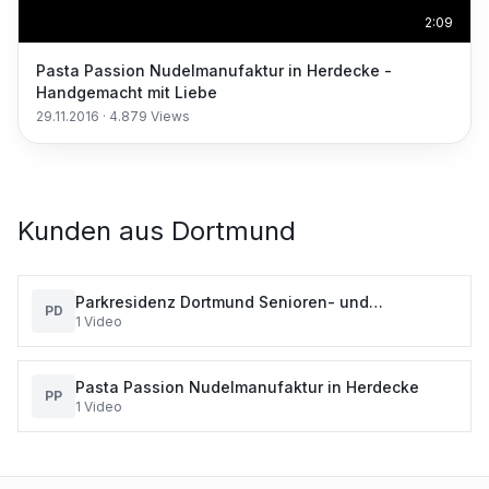
2:09
Pasta Passion Nudelmanufaktur in Herdecke -
Handgemacht mit Liebe
29.11.2016
·
4.879
Views
Kunden aus
Dortmund
Parkresidenz Dortmund Senioren- und
PD
1
Video
Fachpflegezentrum für Schmerz- und Palliativ
Pasta Passion Nudelmanufaktur in Herdecke
PP
1
Video