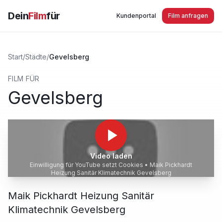
Dein
Film
für
Kundenportal
Film anfragen
Start
/
Städte
/
Gevelsberg
FILM FÜR
Gevelsberg
Video laden
Einwilligung für YouTube setzt Cookies •
Maik Pickhardt
Heizung Sanitär Klimatechnik Gevelsberg
Maik Pickhardt Heizung Sanitär
Klimatechnik Gevelsberg