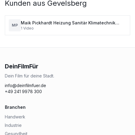
Kunden aus
Gevelsberg
Maik Pickhardt Heizung Sanitär Klimatechnik
MP
1
Video
Gevelsberg
DeinFilmFür
Dein Film für deine Stadt.
info@deinfilmfuer.de
+49 241 9978 300
Branchen
Handwerk
Industrie
Gesundheit