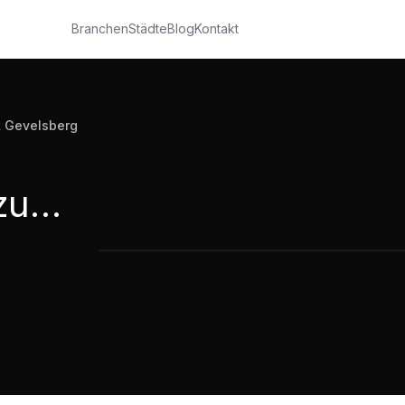
Branchen
Städte
Blog
Kontakt
k Gevelsberg
Maik Pickhardt Heizung Sanitär Klimatechnik Gevelsberg
Maik Pickhardt Heizung Sanitär Klim
1:08
·
523
Aufrufe