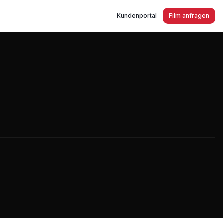
Kundenportal
Film anfragen
atechnik Gevelsberg