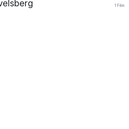
velsberg
1
Film