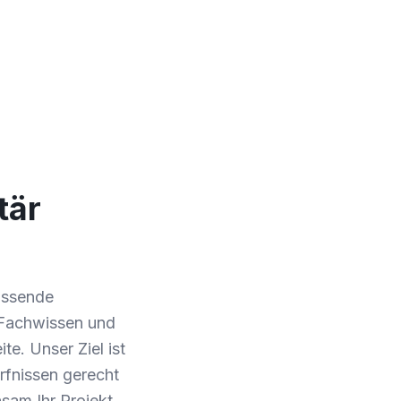
tär
assende
 Fachwissen und
e. Unser Ziel ist
rfnissen gerecht
sam Ihr Projekt