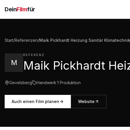
Dein
Film
für
Start
/
Referenzen
/
Maik Pickhardt Heizung Sanitär Klimatechni
REFERENZ
M
Gevelsberg
Handwerk
·
1
Produktion
Auch einen Film planen
Website