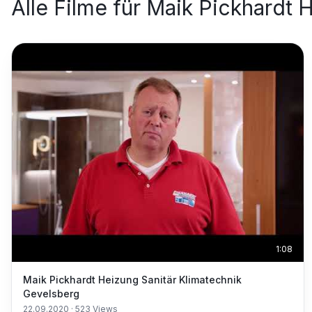
Alle Filme für
Maik Pickhardt H
1:08
Maik Pickhardt Heizung Sanitär Klimatechnik
Gevelsberg
22.09.2020
·
523
Views