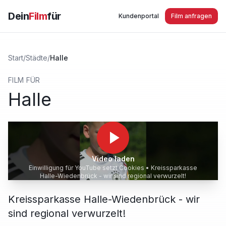
Dein
Film
für
Kundenportal
Film anfragen
Start
/
Städte
/
Halle
FILM FÜR
Halle
Video laden
Einwilligung für YouTube setzt Cookies •
Kreissparkasse
Halle-Wiedenbrück - wir sind regional verwurzelt!
Kreissparkasse Halle-Wiedenbrück - wir
sind regional verwurzelt!