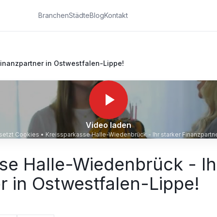
Branchen
Städte
Blog
Kontakt
Finanzpartner in Ostwestfalen-Lippe!
Video laden
 setzt Cookies •
Kreissparkasse Halle-Wiedenbrück - Ihr starker Finanzpartn
se Halle-Wiedenbrück - Ih
r in Ostwestfalen-Lippe!