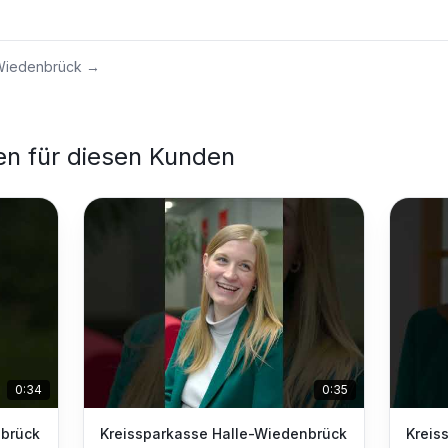
-Wiedenbrück
→
en für diesen Kunden
0:34
0:35
nbrück
Kreissparkasse Halle-Wiedenbrück
Kreis