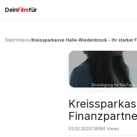
Dein
Film
für
Start
/
Videos
/
Kreissparkasse Halle-Wiedenbrück - Ihr starker 
Einwilligung für YouTube
Kreissparkas
Finanzpartne
03.02.2025
1:39
186
Views