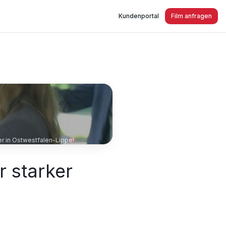
Kundenportal
Film anfragen
er in Ostwestfalen-Lippe!
r starker