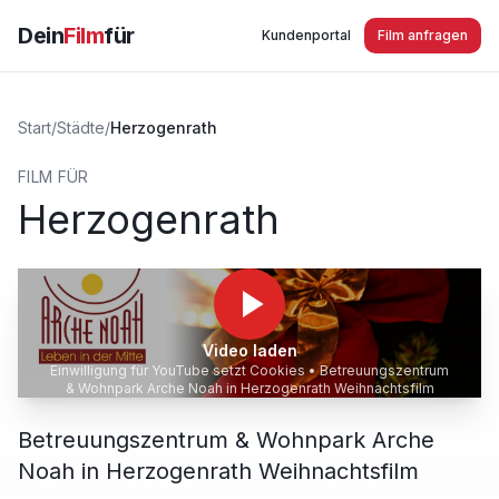
Dein
Film
für
Kundenportal
Film anfragen
Start
/
Städte
/
Herzogenrath
FILM FÜR
Herzogenrath
Video laden
Einwilligung für YouTube setzt Cookies •
Betreuungszentrum
& Wohnpark Arche Noah in Herzogenrath Weihnachtsfilm
Betreuungszentrum & Wohnpark Arche
Noah in Herzogenrath Weihnachtsfilm