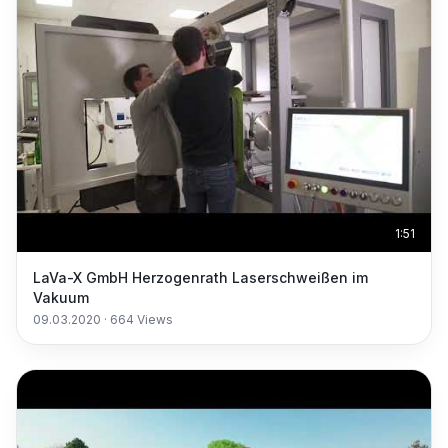
1:51
LaVa-X GmbH Herzogenrath Laserschweißen im
Vakuum
09.03.2020
·
664
Views