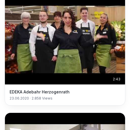
2:43
EDEKA Adebahr Herzogenrath
23.06.2020
·
2.858
Views