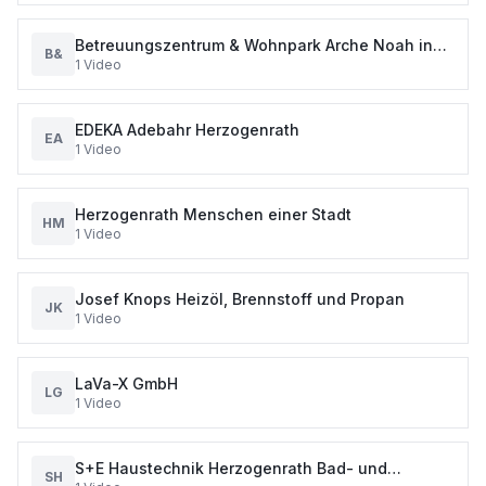
Betreuungszentrum & Wohnpark Arche Noah in
B&
1
Video
Herzogenrath Weihnachtsfilm
EDEKA Adebahr Herzogenrath
EA
1
Video
Herzogenrath Menschen einer Stadt
HM
1
Video
Josef Knops Heizöl, Brennstoff und Propan
JK
1
Video
LaVa-X GmbH
LG
1
Video
S+E Haustechnik Herzogenrath Bad- und
SH