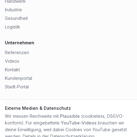
Handwerk
Industrie
Gesundheit
Logistik
Unternehmen
Referenzen
Videos
Kontakt
Kundenportal
Stadt-Portal
Rechtliches
Externe Medien & Datenschutz
Impressum
Wir messen Reichweite mit
Plausible
(cookieless, DSGVO-
Datenschutz
konform). Für eingebettete
YouTube-Videos
brauchen wir
AGB
deine Einwilligung, weil dabei Cookies von YouTube gesetzt
werden. Details in der
Datenschutzerklärung
.