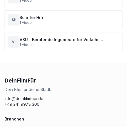
1
Video
Sanitärtechnik
Schiffer Hifi
SH
1
Video
VSU - Beratende Ingenieure für Verkehr,
V-
1
Video
Städtebau und Umweltschutz GmbH
DeinFilmFür
Dein Film für deine Stadt.
info@deinfilmfuer.de
+49 241 9978 300
Branchen