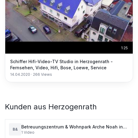
1:25
Schiffer Hifi-Video-TV Studio in Herzogenrath -
Fernsehen, Video, Hifi, Bose, Loewe, Service
14.04.2020
·
266
Views
Kunden aus
Herzogenrath
Betreuungszentrum & Wohnpark Arche Noah in
B&
1
Video
Herzogenrath