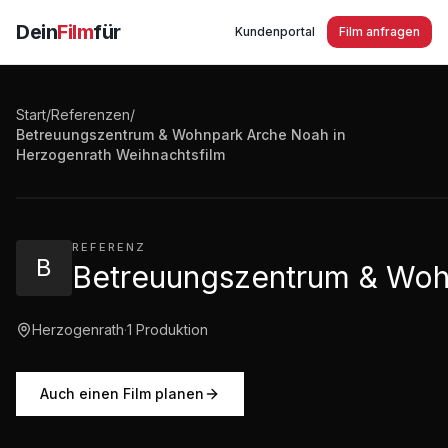
Dein
Film
für
Kundenportal
Film anfragen
Start
/
Referenzen
/
Betreuungszentrum & Wohnpark Arche Noah in
Betreuungszentrum & Wohnpark Arche Noah in Herzog
Herzogenrath Weihnachtsfilm
0:36
·
155
Aufrufe
REFERENZ
B
Betreuungszentrum & Wohn
Herzogenrath
·
1
Produktion
Auch einen Film planen