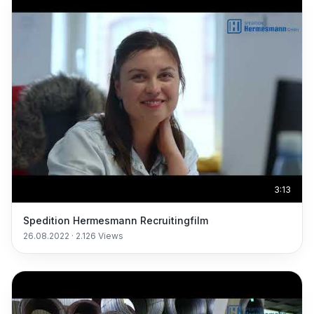
3:13
Spedition Hermesmann Recruitingfilm
26.08.2022
·
2.126
Views