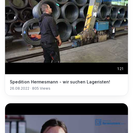
1:21
Spedition Hermesmann - wir suchen Lageristen!
26.08.2022
·
805
Views