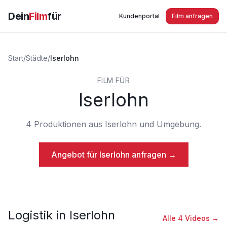
Dein
Film
für
Kundenportal
Film anfragen
Start
/
Städte
/
Iserlohn
FILM FÜR
Iserlohn
4
Produktionen
aus
Iserlohn
und Umgebung.
Angebot für
Iserlohn
anfragen →
Logistik
in
Iserlohn
Alle
4
Videos →