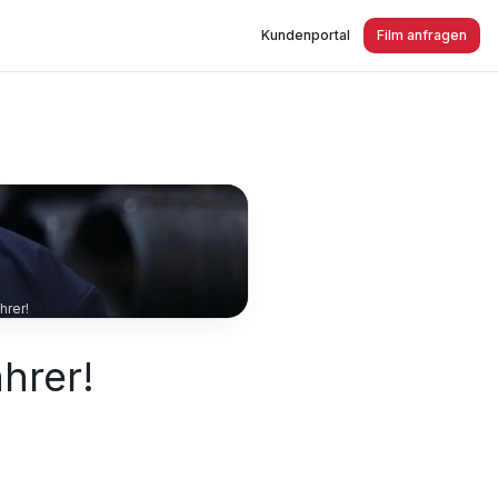
Kundenportal
Film anfragen
hrer!
hrer!