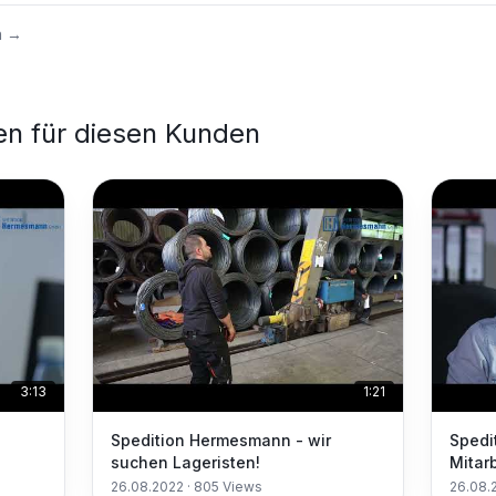
n
→
en für diesen Kunden
3:13
1:21
Spedition Hermesmann - wir
Spedi
suchen Lageristen!
Mitar
26.08.2022
·
805
Views
26.08.