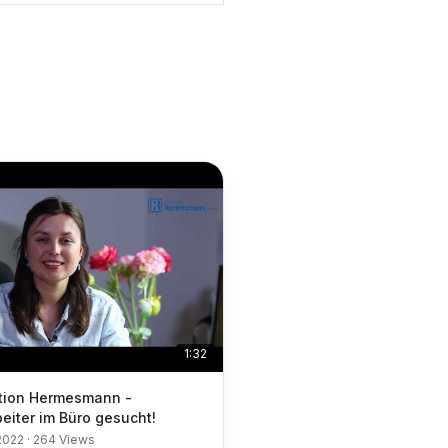
1:32
tion Hermesmann -
beiter im Büro gesucht!
2022
·
264
Views