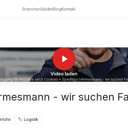
Branchen
Städte
Blog
Kontakt
Video laden
illigung für YouTube setzt Cookies •
Spedition Hermesmann - wir suchen Fa
rmesmann - wir suchen Fa
erlohn
🏷️
Logistik