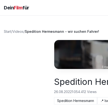
Dein
Film
für
Start
/
Videos
/
Spedition Hermesmann - wir suchen Fahrer!
Einw
Spedition He
26.08.2022
1:05
4.412
Views
Spedition Hermesmann
📍
Is