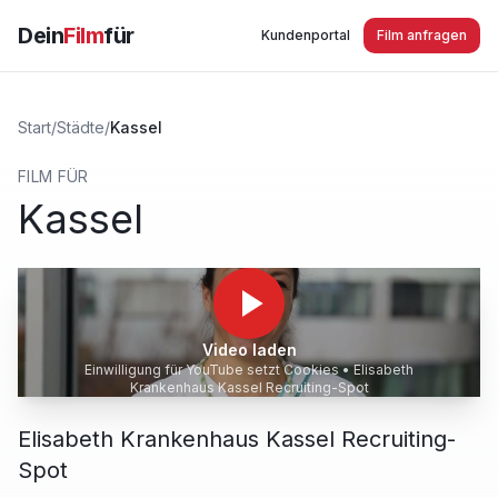
Dein
Film
für
Kundenportal
Film anfragen
Start
/
Städte
/
Kassel
FILM FÜR
Kassel
Video laden
Einwilligung für YouTube setzt Cookies •
Elisabeth
Krankenhaus Kassel Recruiting-Spot
Elisabeth Krankenhaus Kassel Recruiting-
Spot