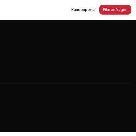
Kundenportal
Film anfragen
us Kassel Recruiting-Spot