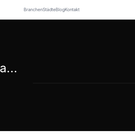
Branchen
Städte
Blog
Kontakt
Elisabeth Krankenhaus Kassel
Elisabeth Krankenha
1:57
·
742
Aufrufe