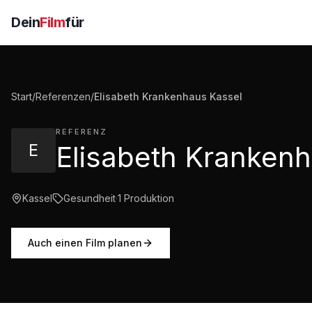
Dein
Film
für
Start
/
Referenzen
/
Elisabeth Krankenhaus Kassel
REFERENZ
E
Kassel
Gesundheit
·
1
Produktion
Auch einen Film planen