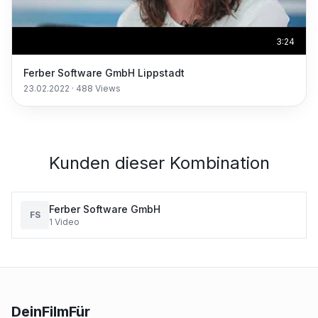
3:24
Ferber Software GmbH Lippstadt
23.02.2022
·
488
Views
Kunden dieser Kombination
Ferber Software GmbH
FS
1
Video
DeinFilmFür