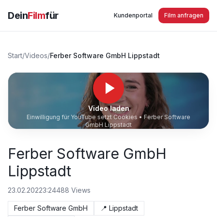
Dein
Film
für
Kundenportal
Film anfragen
Start
/
Videos
/
Ferber Software GmbH Lippstadt
Video laden
Einwilligung für YouTube setzt Cookies •
Ferber Software
GmbH Lippstadt
Ferber Software GmbH
Lippstadt
23.02.2022
3:24
488
Views
Ferber Software GmbH
📍
Lippstadt