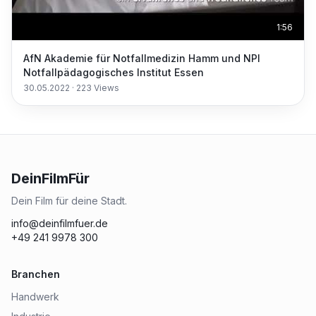
1:56
AfN Akademie für Notfallmedizin Hamm und NPI
Notfallpädagogisches Institut Essen
30.05.2022
·
223
Views
DeinFilmFür
Dein Film für deine Stadt.
info@deinfilmfuer.de
+49 241 9978 300
Branchen
Handwerk