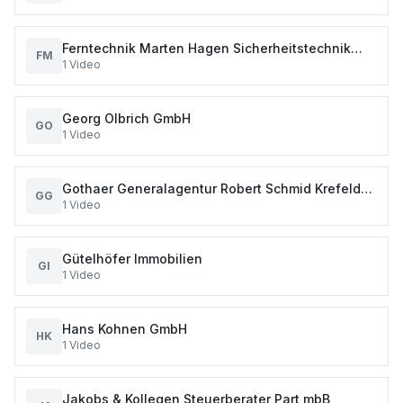
Ferntechnik Marten Hagen Sicherheitstechnik
FM
1
Video
Kommunikation IT-Dienstleistung und
Georg Olbrich GmbH
GO
1
Video
Gothaer Generalagentur Robert Schmid Krefeld
GG
1
Video
Versicherungen
Gütelhöfer Immobilien
GI
1
Video
Hans Kohnen GmbH
HK
1
Video
Jakobs & Kollegen Steuerberater Part mbB