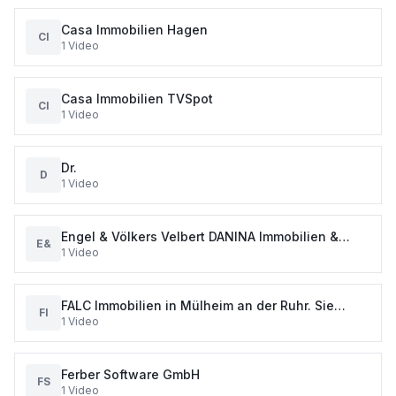
Casa Immobilien Hagen
CI
1
Video
Casa Immobilien TVSpot
CI
1
Video
Dr.
D
1
Video
Engel & Völkers Velbert DANINA Immobilien &
E&
1
Video
Services GmbH
FALC Immobilien in Mülheim an der Ruhr. Sie
FI
1
Video
möchten ein Haus oder eine Wohnung k
Ferber Software GmbH
FS
1
Video