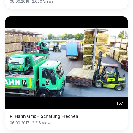
08.06.2018
·
2.600
Views
1:57
P. Hahn GmbH Schalung Frechen
06.09.2017
·
2.216
Views