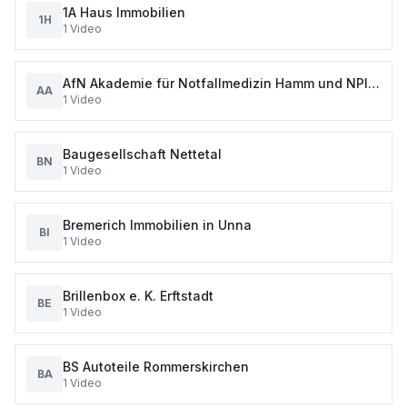
1A Haus Immobilien
1H
1
Video
AfN Akademie für Notfallmedizin Hamm und NPI
AA
1
Video
Notfallpädagogisches Institut Essen
Baugesellschaft Nettetal
BN
1
Video
Bremerich Immobilien in Unna
BI
1
Video
Brillenbox e. K. Erftstadt
BE
1
Video
BS Autoteile Rommerskirchen
BA
1
Video