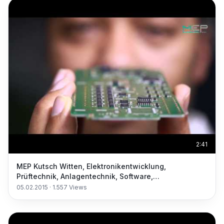
2:41
MEP Kutsch Witten, Elektronikentwicklung,
Prüftechnik, Anlagentechnik, Software,
Sondermaschinenbau
05.02.2015
·
1.557
Views