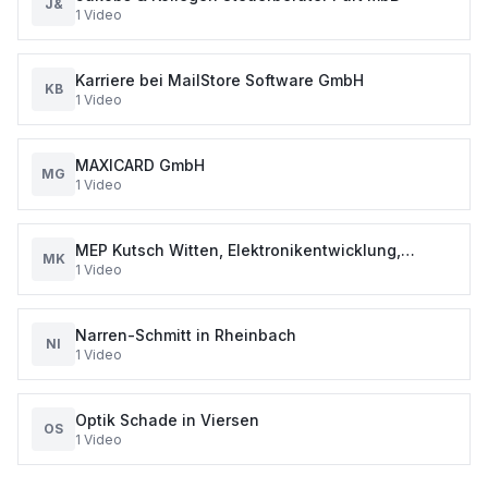
J&
1
Video
Karriere bei MailStore Software GmbH
KB
1
Video
MAXICARD GmbH
MG
1
Video
MEP Kutsch Witten, Elektronikentwicklung,
MK
1
Video
Prüftechnik, Anlagentechnik, Software,
Narren-Schmitt in Rheinbach
NI
1
Video
Optik Schade in Viersen
OS
1
Video