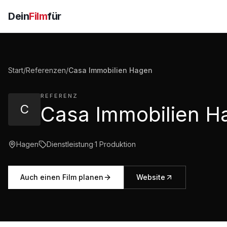
Dein
Film
für
Start
/
Referenzen
/
Casa Immobilien Hagen
REFERENZ
C
Hagen
Dienstleistung
·
1
Produktion
Auch einen Film planen
Website