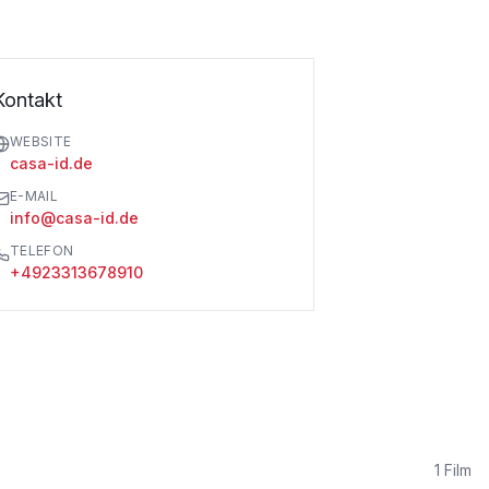
Kontakt
WEBSITE
casa-id.de
E-MAIL
info@casa-id.de
TELEFON
+4923313678910
1
Film