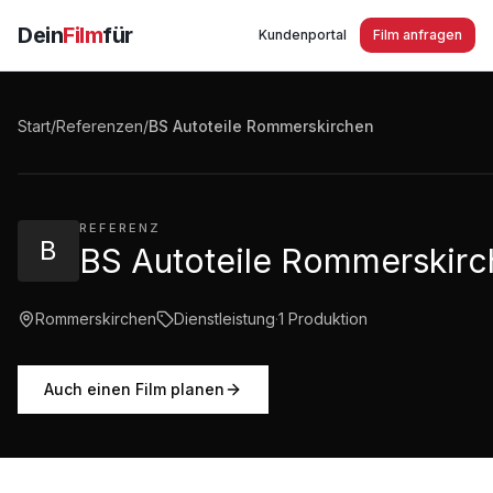
Dein
Film
für
Kundenportal
Film anfragen
BS Autoteile Rommerskirchen
Start
/
Referenzen
/
BS Autoteile Rommerskirchen
1:23
·
1.246
Aufrufe
REFERENZ
B
BS Autoteile Rommerskirc
Rommerskirchen
Dienstleistung
·
1
Produktion
Auch einen Film planen