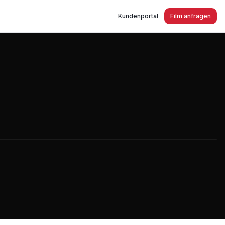
Kundenportal
Film anfragen
m und NPI Notfallpädagogisches Institut Essen