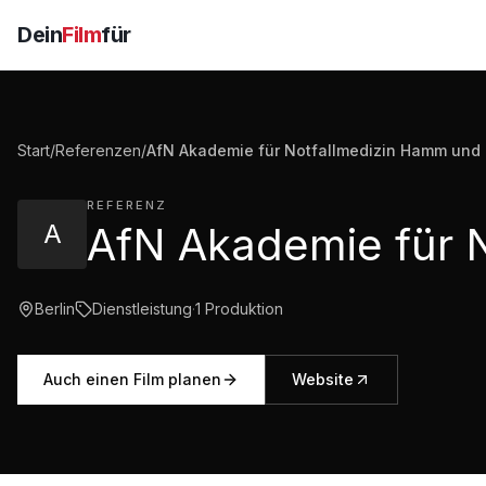
Dein
Film
für
Start
/
Referenzen
/
AfN Akademie für Notfallmedizin Hamm und N
REFERENZ
A
Berlin
Dienstleistung
·
1
Produktion
Auch einen Film planen
Website