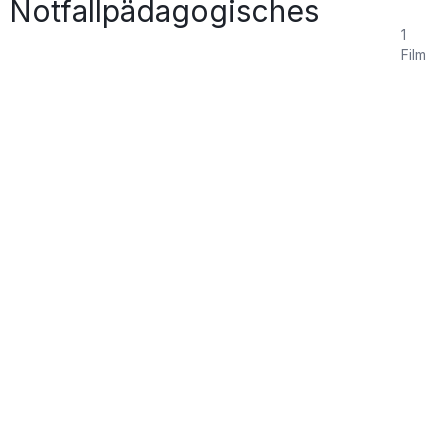
 Notfallpädagogisches
1
Film