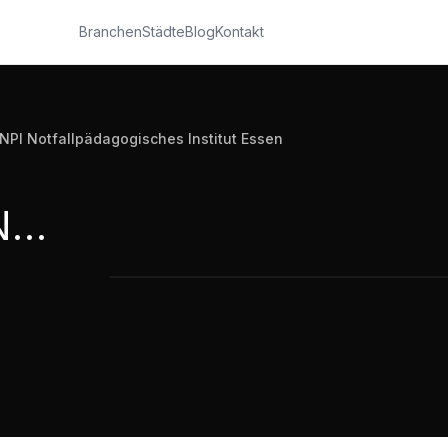
Branchen
Städte
Blog
Kontakt
PI Notfallpädagogisches Institut Essen
AfN Akademie für Notfallmedizin Hamm und NPI Notfallpädagogisches Institut Essen
AfN Akademie für Notfallmedizin Ham
1:56
·
223
Aufrufe