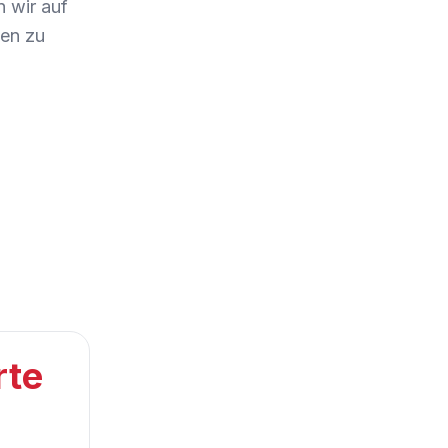
n wir auf
nen zu
rte