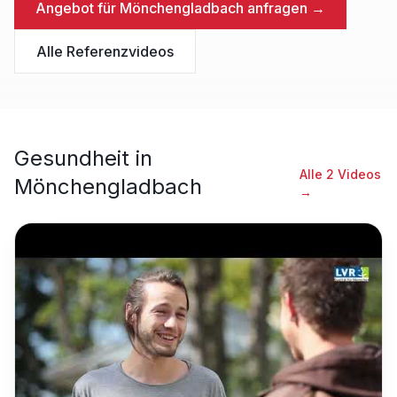
Angebot für
Mönchengladbach
anfragen →
Alle Referenzvideos
Gesundheit
in
Alle
2
Videos
Mönchengladbach
→