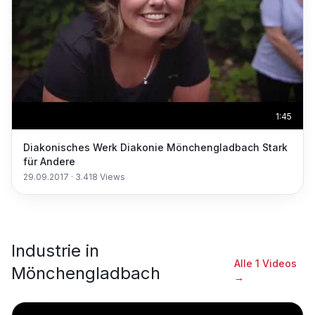
1:45
Diakonisches Werk Diakonie Mönchengladbach Stark
für Andere
29.09.2017
·
3.418
Views
Industrie
in
Alle
1
Videos
Mönchengladbach
→