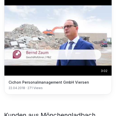
3:02
Cichon Personalmanagement GmbH Viersen
22.04.2018
·
271
Views
Kunden aus
Mönchengladbach