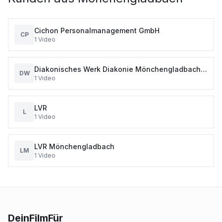
Cichon Personalmanagement GmbH
CP
1
Video
Diakonisches Werk Diakonie Mönchengladbach
DW
1
Video
Stark für Andere
LVR
L
1
Video
LVR Mönchengladbach
LM
1
Video
DeinFilmFür