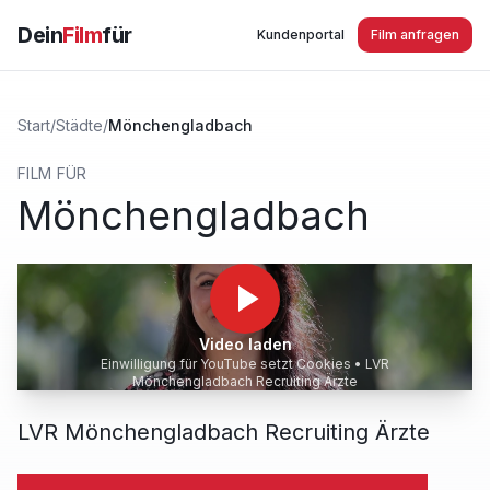
Dein
Film
für
Kundenportal
Film anfragen
Start
/
Städte
/
Mönchengladbach
FILM FÜR
Mönchengladbach
Video laden
Einwilligung für YouTube setzt Cookies •
LVR
Mönchengladbach Recruiting Ärzte
LVR Mönchengladbach Recruiting Ärzte