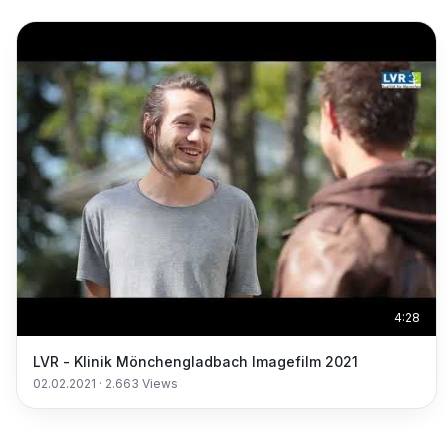
4:28
LVR - Klinik Mönchengladbach Imagefilm 2021
02.02.2021
·
2.663
Views