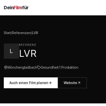
Dein
Film
für
Start
/
Referenzen
/
LVR
REFERENZ
L
LVR
Mönchengladbach
Gesundheit
·
1
Produktion
Auch einen Film planen
Website