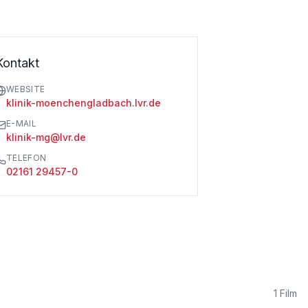
Kontakt
WEBSITE
klinik-moenchengladbach.lvr.de
E-MAIL
klinik-mg@lvr.de
TELEFON
02161 29457-0
1
Film