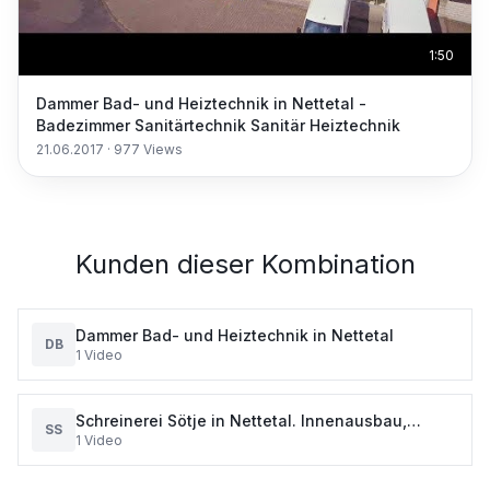
1:50
Dammer Bad- und Heiztechnik in Nettetal -
Badezimmer Sanitärtechnik Sanitär Heiztechnik
21.06.2017
·
977
Views
Kunden dieser Kombination
Dammer Bad- und Heiztechnik in Nettetal
DB
1
Video
Schreinerei Sötje in Nettetal. Innenausbau,
SS
1
Video
Treppen, Haustüren, Maßanfertigung i