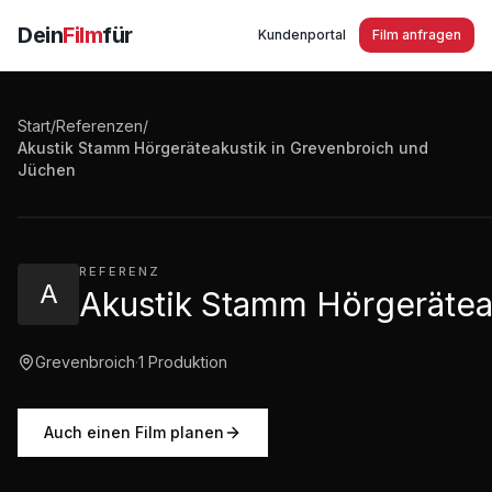
Dein
Film
für
Kundenportal
Film anfragen
Start
/
Referenzen
/
Akustik Stamm Hörgeräteakustik in Grevenbroich und
Akustik Stamm Hörgeräteakustik in Grevenbroich und
Jüchen
1:21
·
779
Aufrufe
REFERENZ
A
Akustik Stamm Hörgerätea
Grevenbroich
·
1
Produktion
Auch einen Film planen