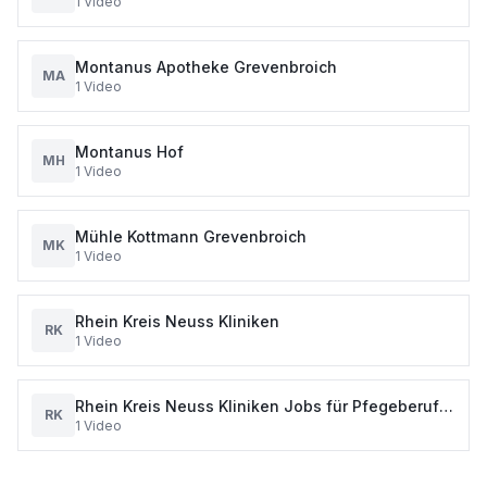
1
Video
Montanus Apotheke Grevenbroich
MA
1
Video
Montanus Hof
MH
1
Video
Mühle Kottmann Grevenbroich
MK
1
Video
Rhein Kreis Neuss Kliniken
RK
1
Video
Rhein Kreis Neuss Kliniken Jobs für Pfegeberufe
RK
1
Video
in Grevenbroich und Dormagen