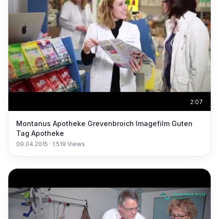
2:07
Montanus Apotheke Grevenbroich Imagefilm Guten
Tag Apotheke
09.04.2015
·
1.519
Views