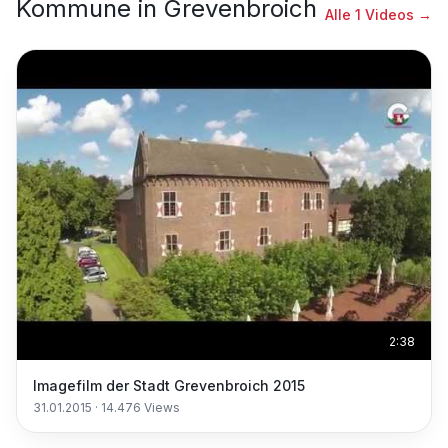
Kommune
in
Grevenbroich
Alle
1
Videos →
2:38
Imagefilm der Stadt Grevenbroich 2015
31.01.2015
·
14.476
Views