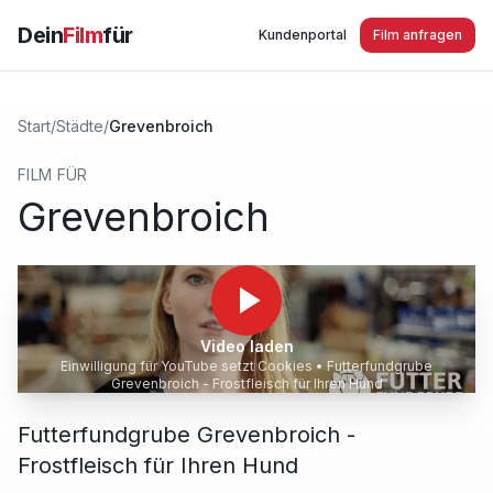
Dein
Film
für
Kundenportal
Film anfragen
Start
/
Städte
/
Grevenbroich
FILM FÜR
Grevenbroich
Video laden
Einwilligung für YouTube setzt Cookies •
Futterfundgrube
Grevenbroich - Frostfleisch für Ihren Hund
Futterfundgrube Grevenbroich -
Frostfleisch für Ihren Hund