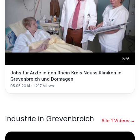
2:26
Jobs für Ärzte in den Rhein Kreis Neuss Kliniken in
Grevenbroich und Dormagen
05.05.2014
·
1.217
Views
Industrie
in
Grevenbroich
Alle
1
Videos →