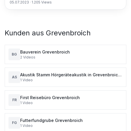
05.07.2023
·
1.205
Views
Kunden aus
Grevenbroich
Bauverein Grevenbroich
BG
2
Videos
Akustik Stamm Hörgeräteakustik in Grevenbroich
AS
1
Video
und Jüchen
First Reisebüro Grevenbroich
FR
1
Video
Futterfundgrube Grevenbroich
FG
1
Video