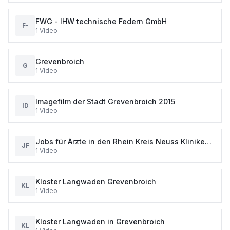
FWG - IHW technische Federn GmbH
F-
1
Video
Grevenbroich
G
1
Video
Imagefilm der Stadt Grevenbroich 2015
ID
1
Video
Jobs für Ärzte in den Rhein Kreis Neuss Kliniken
JF
1
Video
in Grevenbroich und Dormagen
Kloster Langwaden Grevenbroich
KL
1
Video
Kloster Langwaden in Grevenbroich
KL