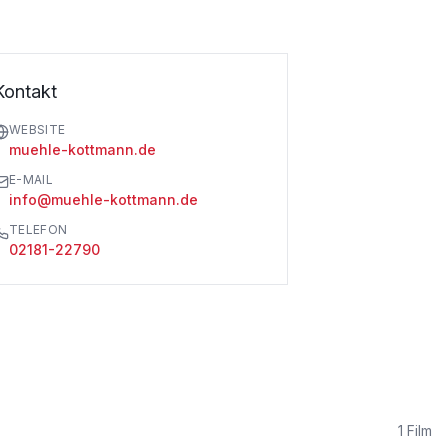
Kontakt
WEBSITE
muehle-kottmann.de
E-MAIL
info@muehle-kottmann.de
TELEFON
02181-22790
1
Film