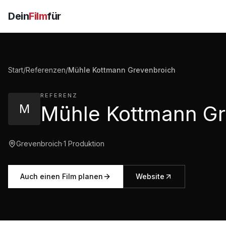
Dein
Film
für
Start
/
Referenzen
/
Mühle Kottmann Grevenbroich
REFERENZ
M
Grevenbroich
·
1
Produktion
Auch einen Film planen
Website