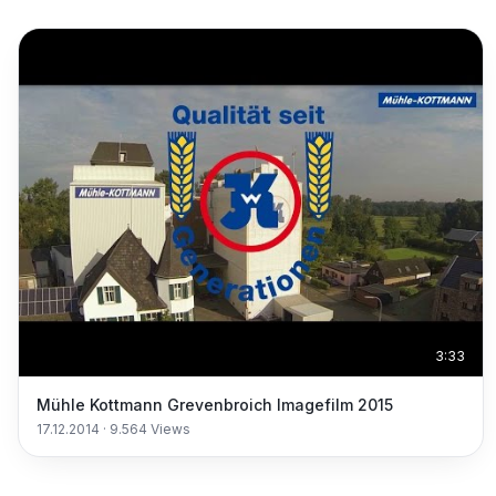
3:33
Mühle Kottmann Grevenbroich Imagefilm 2015
17.12.2014
·
9.564
Views