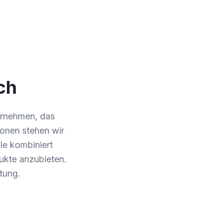
ch
ternehmen, das
ionen stehen wir
le kombiniert
ukte anzubieten.
tung.