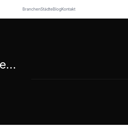
Branchen
Städte
Blog
Kontakt
Mühle Kottmann Grevenbroich
Mühle Kottmann Grevenbroich Imagef
3:33
·
9.564
Aufrufe