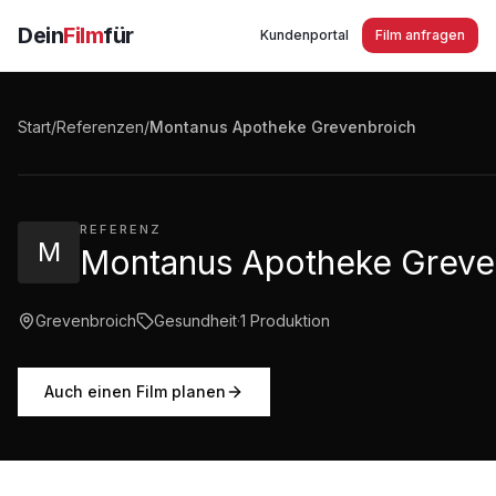
Dein
Film
für
Kundenportal
Film anfragen
Montanus Apotheke Grevenbroich Imagefilm Guten Tag
Apotheke
Start
/
Referenzen
/
Montanus Apotheke Grevenbroich
2:07
·
1.519
Aufrufe
REFERENZ
M
Montanus Apotheke Greve
Grevenbroich
Gesundheit
·
1
Produktion
Auch einen Film planen